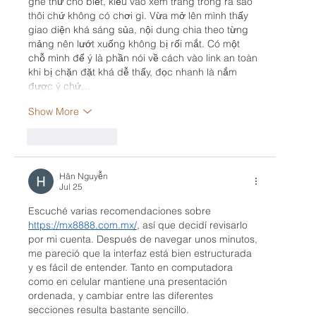
ghé thử cho biết, kiểu vào xem trang trông ra sao 
thôi chứ không có chơi gì. Vừa mở lên mình thấy 
giao diện khá sáng sủa, nội dung chia theo từng 
mảng nên lướt xuống không bị rối mắt. Có một 
chỗ mình để ý là phần nói về cách vào link an toàn 
khi bị chặn đặt khá dễ thấy, đọc nhanh là nắm 
được ý chứ…
Show More
Like
Reply
Hân Nguyễn
Jul 25
Escuché varias recomendaciones sobre 
https://mx8888.com.mx/
, así que decidí revisarlo 
por mi cuenta. Después de navegar unos minutos, 
me pareció que la interfaz está bien estructurada 
y es fácil de entender. Tanto en computadora 
como en celular mantiene una presentación 
ordenada, y cambiar entre las diferentes 
secciones resulta bastante sencillo.