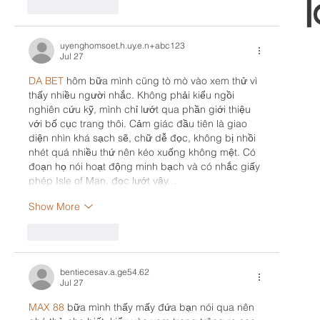
Like
Reply
uyenghomsoet.h.uy.e.n+abc123
Jul 27
DA BET
 hôm bữa mình cũng tò mò vào xem thử vì 
thấy nhiều người nhắc. Không phải kiểu ngồi 
nghiên cứu kỹ, mình chỉ lướt qua phần giới thiệu 
với bố cục trang thôi. Cảm giác đầu tiên là giao 
diện nhìn khá sạch sẽ, chữ dễ đọc, không bị nhồi 
nhét quá nhiều thứ nên kéo xuống không mệt. Có 
đoạn họ nói hoạt động minh bạch và có nhắc giấy 
phép Isle of Man, đọc lướt vậy…
Show More
Like
Reply
bentiecesav.a.ge54.62
Jul 27
MAX 88
 bữa mình thấy mấy đứa bạn nói qua nên 