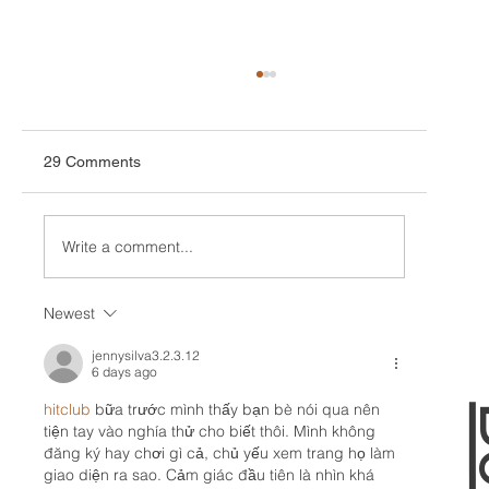
29 Comments
Write a comment...
Newest
Unlocking Your Game: The Benefits of
Golf Lessons with a CPGA Professional
jennysilva3.2.3.12
6 days ago
hitclub
 bữa trước mình thấy bạn bè nói qua nên 
tiện tay vào nghía thử cho biết thôi. Mình không 
đăng ký hay chơi gì cả, chủ yếu xem trang họ làm 
giao diện ra sao. Cảm giác đầu tiên là nhìn khá 