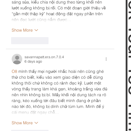
Book 
sáng sủa, kiểu chia nội dung theo từng khối nên 
lướt xuống không bị rối. Có một đoạn giới thiệu về 
“gần một thập kỷ” hoạt động đặt ngay phần trên 
nên đọc lướt cũng nắm được…
Show More
Like
Reply
savannapatt.er.s.on.7.0.4
6 days ago
O8
 mình thấy mọi người nhắc hoài nên cũng ghé 
thử cho biết, kiểu vào xem giao diện có dễ dùng 
không thôi chứ không có rảnh đọc kỹ. Lướt một 
vòng thấy trang làm khá gọn, khoảng trắng vừa đủ 
nên nhìn không bị bí. Mấy khối nội dung tách ra rõ 
ràng, kéo xuống tới đâu biết mình đang ở phần 
nào tới đó, không bị dính chữ tùm lum. Mình để ý 
cái menu đặt ngay chỗ…
Show More